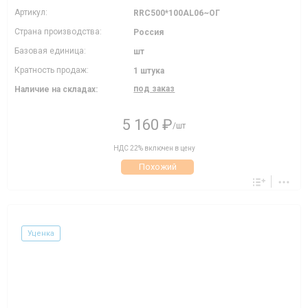
Артикул:
RRC500*100AL06~ОГ
Страна производства:
Россия
Базовая единица:
шт
Кратность продаж:
1 штука
под заказ
Наличие на складах:
5 160 ₽
/шт
НДС 22% включен в цену
Похожий
Уценка