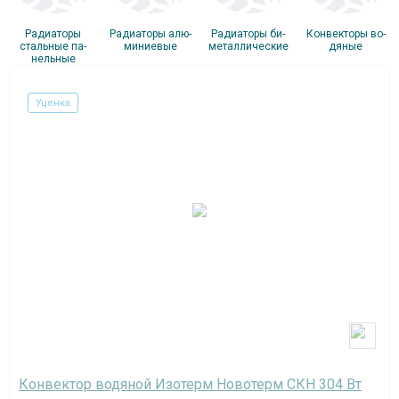
Ра­ди­ато­ры
Ра­ди­ато­ры алю­
Ра­ди­ато­ры би­
Кон­векто­ры во­
сталь­ные па­
мини­евые
метал­ли­чес­кие
дяные
нель­ные
Уценка
Конвектор водяной Изотерм Новотерм СКН 304 Вт