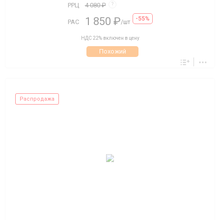
РРЦ
4 080 ₽
?
1 850 ₽
-55%
РАС
/шт
НДС 22% включен в цену
Похожий
Распродажа