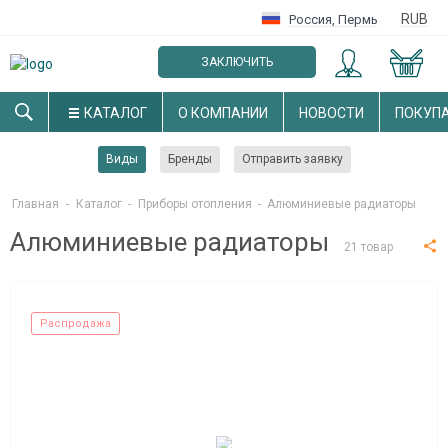
RUB
Россия
,
Пермь
ЗАКЛЮЧИТЬ
ОПТОВЫЙ ДОГОВОР
КАТАЛОГ
О КОМПАНИИ
НОВОСТИ
ПОКУП
Виды
Бренды
Отправить заявку
Главная
-
Каталог
-
Приборы отопления
-
Алюминиевые радиаторы
Алюминиевые радиаторы
21 товар
Распродажа