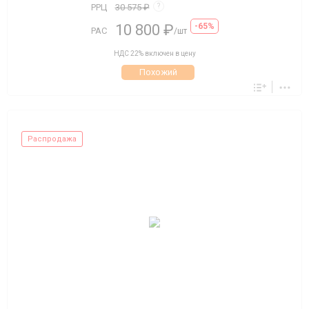
РРЦ
30 575 ₽
?
10 800 ₽
-65%
РАС
/шт
НДС 22% включен в цену
Похожий
Распродажа