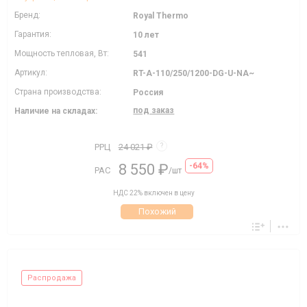
Бренд:
Royal Thermo
Гарантия:
10 лет
Мощность тепловая, Вт:
541
Артикул:
RT-A-110/250/1200-DG-U-NA~
Страна производства:
Россия
под заказ
Наличие на складах:
РРЦ
24 021 ₽
?
8 550 ₽
-64%
РАС
/шт
НДС 22% включен в цену
Похожий
Распродажа