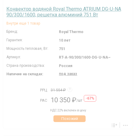
Конвектор водяной Royal Thermo ATRIUM DG-U-NA
90/300/1600, решетка алюминий 751 Вт
Внутри еще 1 товар
Бренд:
Royal Thermo
Гарантия:
10 лет
Мощность тепловая, Вт:
751
Артикул:
RT-A-90/300/1600-DG-U-NA~
Страна производства:
Россия
под заказ
Наличие на складах:
РРЦ
31 554 ₽
?
10 350 ₽
-67%
РАС
/шт
НДС 22% включен в цену
Похожий