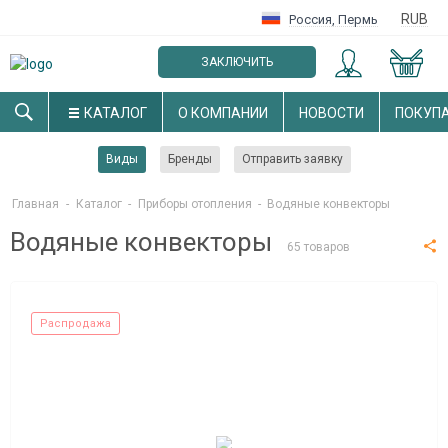
RUB
Россия
,
Пермь
ЗАКЛЮЧИТЬ
ОПТОВЫЙ ДОГОВОР
КАТАЛОГ
О КОМПАНИИ
НОВОСТИ
ПОКУП
Виды
Бренды
Отправить заявку
Главная
-
Каталог
-
Приборы отопления
-
Водяные конвекторы
Водяные конвекторы
65 товаров
Распродажа