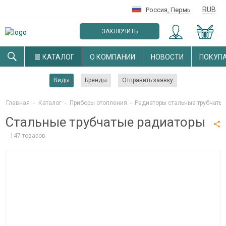
RUB
Россия
,
Пермь
ЗАКЛЮЧИТЬ
ОПТОВЫЙ ДОГОВОР
КАТАЛОГ
О КОМПАНИИ
НОВОСТИ
ПОКУП
Виды
Бренды
Отправить заявку
Главная
-
Каталог
-
Приборы отопления
-
Радиаторы стальные трубчаты
Стальные трубчатые радиаторы
147 товаров