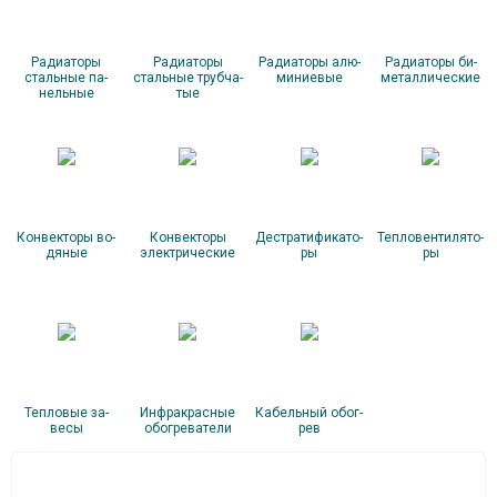
Ра­ди­ато­ры
Ра­ди­ато­ры
Ра­ди­ато­ры алю­
Ра­ди­ато­ры би­
сталь­ные па­
сталь­ные труб­ча­
мини­евые
метал­ли­чес­кие
нель­ные
тые
Кон­векто­ры во­
Кон­векто­ры
Дес­тра­тифи­като­
Теп­ло­вен­ти­лято­
дяные
элек­три­чес­кие
ры
ры
Теп­ло­вые за­
Ин­фрак­расные
Ка­бель­ный обог­
весы
обог­ре­вате­ли
рев