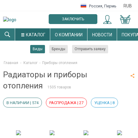
RUB
Россия
,
Пермь
ЗАКЛЮЧИТЬ
ОПТОВЫЙ ДОГОВОР
КАТАЛОГ
О КОМПАНИИ
НОВОСТИ
ПОКУП
Виды
Бренды
Отправить заявку
Главная
-
Каталог
-
Приборы отопления
Радиаторы и приборы
отопления
1505 товаров
В НАЛИЧИИ | 574
РАСПРОДАЖА | 27
УЦЕНКА | 8