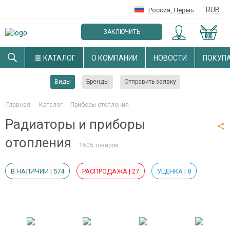
RUB
Россия
,
Пермь
ЗАКЛЮЧИТЬ
ОПТОВЫЙ ДОГОВОР
КАТАЛОГ
О КОМПАНИИ
НОВОСТИ
ПОКУП
Виды
Бренды
Отправить заявку
Главная
-
Каталог
-
Приборы отопления
Радиаторы и приборы
отопления
1505 товаров
В НАЛИЧИИ | 574
РАСПРОДАЖА | 27
УЦЕНКА | 8