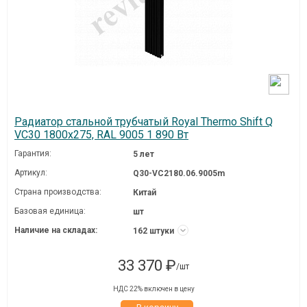
Радиатор стальной трубчатый Royal Thermo Shift Q
VC30 1800x275, RAL 9005 1 890 Вт
Гарантия:
5 лет
Артикул:
Q30-VC2180.06.9005m
Страна производства:
Китай
Базовая единица:
шт
Наличие на складах:
162 штуки
33 370 ₽
/шт
НДС 22% включен в цену