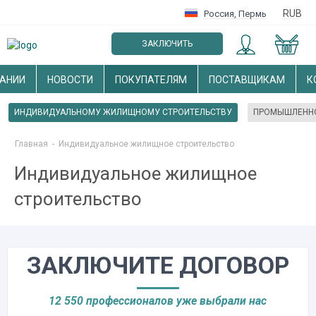
RUB
Россия
,
Пермь
ЗАКЛЮЧИТЬ
ОПТОВЫЙ ДОГОВОР
АНИИ
НОВОСТИ
ПОКУПАТЕЛЯМ
ПОСТАВЩИКАМ
К
ИНДИВИДУАЛЬНОМУ ЖИЛИЩНОМУ СТРОИТЕЛЬСТВУ
ПРОМЫШЛЕННО
Главная
-
Индивидуальное жилищное строительство
Индивидуальное жилищное
строительство
ЗАКЛЮЧИТЕ ДОГОВОР
12 550 профессионалов уже выбрали нас