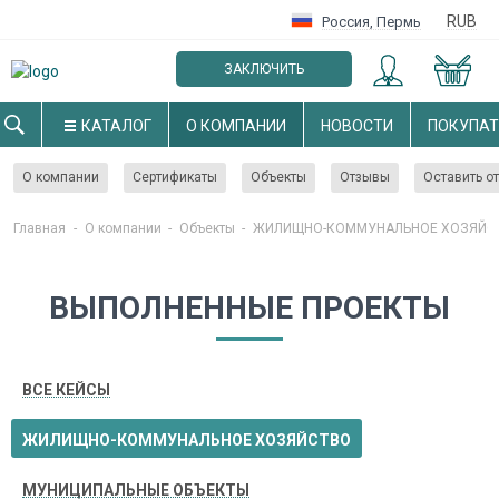
RUB
Россия
,
Пермь
ЗАКЛЮЧИТЬ
ОПТОВЫЙ ДОГОВОР
КАТАЛОГ
О КОМПАНИИ
НОВОСТИ
ПОКУПА
О компании
Сертификаты
Объекты
Отзывы
Оставить о
Главная
-
О компании
-
Объекты
-
ЖИЛИЩНО-КОММУНАЛЬНОЕ ХОЗЯЙС
ВЫПОЛНЕННЫЕ ПРОЕКТЫ
ВСЕ КЕЙСЫ
ЖИЛИЩНО-КОММУНАЛЬНОЕ ХОЗЯЙСТВО
МУНИЦИПАЛЬНЫЕ ОБЪЕКТЫ