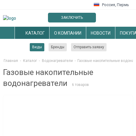
Россия
,
Пермь
ЗАКЛЮЧИТЬ
ОПТОВЫЙ ДОГОВОР
КАТАЛОГ
О КОМПАНИИ
НОВОСТИ
ПОКУП
Виды
Бренды
Отправить заявку
Главная
-
Каталог
-
Водонагреватели
-
Газовые накопительные водонаг
Газовые накопительные
водонагреватели
6 товаров