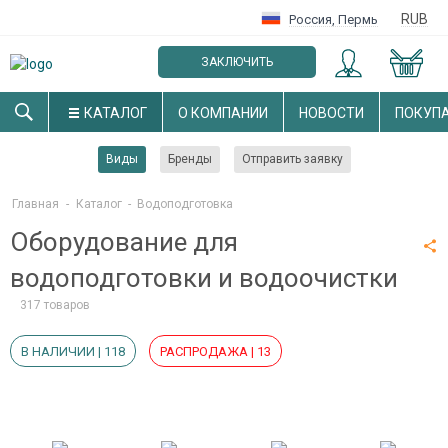
RUB
Россия
,
Пермь
ЗАКЛЮЧИТЬ
ОПТОВЫЙ ДОГОВОР
КАТАЛОГ
О КОМПАНИИ
НОВОСТИ
ПОКУП
Виды
Бренды
Отправить заявку
Главная
-
Каталог
-
Водоподготовка
Оборудование для
водоподготовки и водоочистки
317 товаров
В НАЛИЧИИ | 118
РАСПРОДАЖА | 13