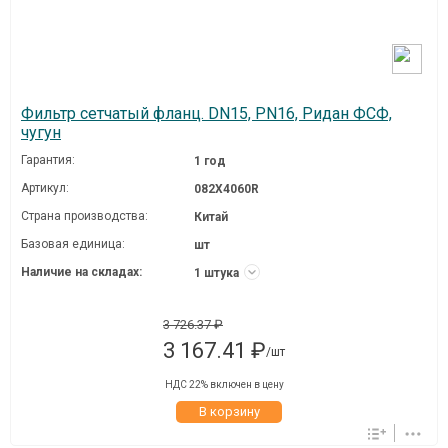
Фильтр сетчатый фланц. DN15, PN16, Ридан ФСФ,
чугун
Гарантия:
1 год
Артикул:
082X4060R
Страна производства:
Китай
Базовая единица:
шт
Наличие на складах:
1 штука
3 726.37 ₽
3 167.41 ₽
/шт
НДС 22% включен в цену
В корзину