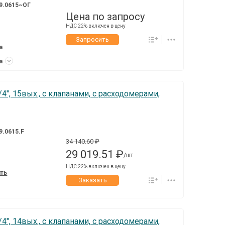
9.0615~ОГ
Цена по запросу
НДС 22% включен в цену
Запросить
а
ка
4", 15вых., c клапанами, с расходомерами,
9.0615.F
34 140.60 ₽
29 019.51 ₽
/шт
НДС 22% включен в цену
ить
Заказать
4", 14вых., c клапанами, с расходомерами,