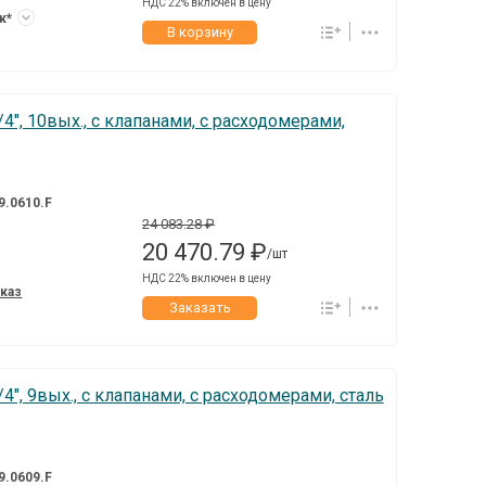
НДС 22% включен в цену
ук*
В корзину
4", 10вых., c клапанами, с расходомерами,
9.0610.F
24 083.28 ₽
20 470.79 ₽
/шт
НДС 22% включен в цену
аказ
Заказать
4", 9вых., c клапанами, с расходомерами, сталь
9.0609.F