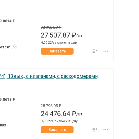
9.0614.F
32 362.20 ₽
27 507.87 ₽
/шт
НДС 22% включен в цену
ется*
Заказать
4", 13вых., c клапанами, с расходомерами,
9.0613.F
28 796.05 ₽
24 476.64 ₽
/шт
НДС 22% включен в цену
аказ
Заказать