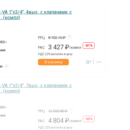
A 1"х3/4", 4вых., c клапанами, с
, (компл)
РРЦ
8 702.10 ₽
?
002~
3 427 ₽
-61%
РАС
/компл
ния
НДС 22% включен в цену
В корзину
пл
A 1"х3/4", 7вых., c клапанами, с
, (компл)
005~
РРЦ
12 053.80 ₽
?
ния
4 804 ₽
-60%
РАС
/компл
НДС 22% включен в цену