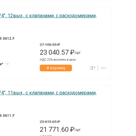
4", 12вых., c клапанами, с расходомерами,
9.0612.F
27 106.55 ₽
23 040.57 ₽
/шт
НДС 22% включен в цену
ук*
В корзину
4", 11вых., c клапанами, с расходомерами,
9.0611.F
25 613.65 ₽
21 771.60 ₽
/шт