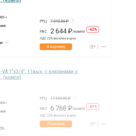
, (компл)
001~
РРЦ
7 010.30 ₽
?
ния
2 644 ₽
-62%
РАС
/компл
НДС 22% включен в цену
пл
В корзину
A 1"х3/4", 11вых., c клапанами, с
, (компл)
РРЦ
17 355.80 ₽
?
009~
6 768 ₽
-61%
РАС
/компл
ния
НДС 22% включен в цену
Похожий
ить