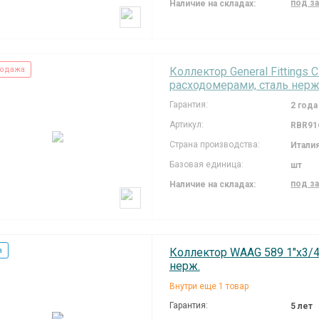
под з
Наличие на складах:
одажа
Коллектор General Fittings C
расходомерами, сталь нерж
Гарантия:
2 года
Артикул:
RBR91
Страна производства:
Итали
Базовая единица:
шт
под з
Наличие на складах:
а
Коллектор WAAG 589 1"х3/4"
нерж.
Внутри еще 1 товар
Гарантия:
5 лет