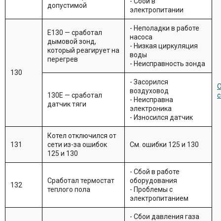
- Сбой в
допустимой
электропитании
- Неполадки в работе
E130 — сработал
насоса
дымовой зонд,
- Низкая циркуляция
который реагирует на
воды
перегрев
- Неисправность зонда
130
- Засорился
О
воздуховод
130E — сработал
с
- Неисправна
датчик тяги
электроника
- Износился датчик
Котел отключился от
131
сети из-за ошибок
См. ошибки 125 и 130
125 и 130
- Сбой в работе
Сработал термостат
оборудования
132
теплого пола
- Проблемы с
электропитанием
- Сбои давления газа