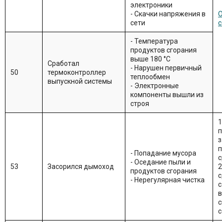
электроники
- Скачки напряжения в
О
сети
с
- Температура
продуктов сгорания
выше 180 °С
Сработал
- Нарушен первичный
50
термоконтроллер
теплообмен
выпускной системы
- Электронные
компоненты вышли из
строя
1
п
з
- Попадание мусора
с
- Оседание пыли и
53
Засорился дымоход
2
продуктов сгорания
с
- Нерегулярная чистка
с
в
с
с