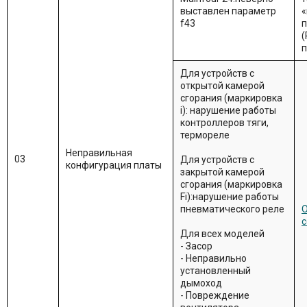
выставлен параметр
«
f43
п
(
п
Для устройств с
открытой камерой
сгорания (маркировка
i): нарушение работы
контроллеров тяги,
термореле
Неправильная
03
Для устройств с
конфигурация платы
закрытой камерой
сгорания (маркировка
Fi):нарушение работы
пневматического реле
О
с
Для всех моделей
- Засор
- Неправильно
установленный
дымоход
- Повреждение