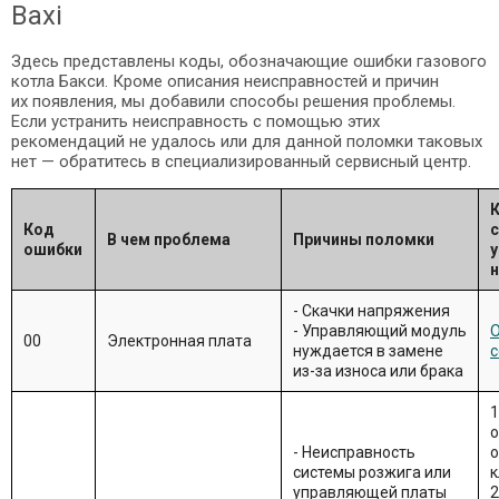
Baxi
Здесь представлены коды, обозначающие ошибки газового
котла Бакси. Кроме описания неисправностей и причин
их появления, мы добавили способы решения проблемы.
Если устранить неисправность с помощью этих
рекомендаций не удалось или для данной поломки таковых
нет — обратитесь в специализированный сервисный центр.
Код
В чем проблема
Причины поломки
ошибки
у
- Скачки напряжения
- Управляющий модуль
О
00
Электронная плата
нуждается в замене
с
из-за износа или брака
1
о
- Неисправность
системы розжига или
к
управляющей платы
2