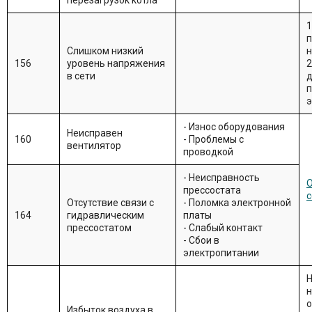
перезагрузок котла
1
Слишком низкий
156
уровень напряжения
2
в сети
д
э
- Износ оборудования
Неисправен
160
- Проблемы с
вентилятор
проводкой
- Неисправность
О
прессостата
с
Отсутствие связи с
- Поломка электронной
164
гидравлическим
платы
прессостатом
- Слабый контакт
- Сбои в
электропитании
Н
н
о
Избыток воздуха в