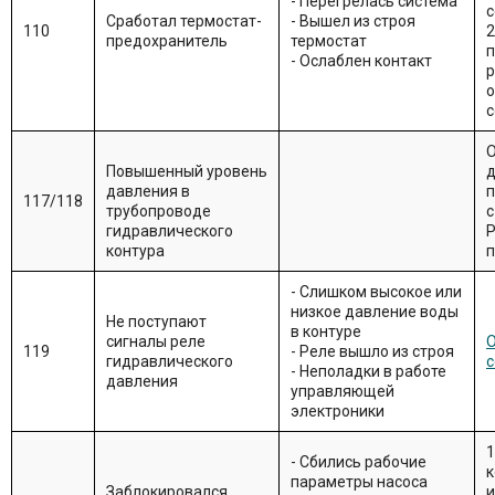
- Перегрелась система
с
Сработал термостат-
- Вышел из строя
110
2
предохранитель
термостат
п
- Ослаблен контакт
о
с
О
Повышенный уровень
д
давления в
п
117/118
трубопроводе
гидравлического
Р
контура
п
- Слишком высокое или
низкое давление воды
Не поступают
в контуре
сигналы реле
О
119
- Реле вышло из строя
гидравлического
с
- Неполадки в работе
давления
управляющей
электроники
1
- Сбились рабочие
к
параметры насоса
Заблокировался
и