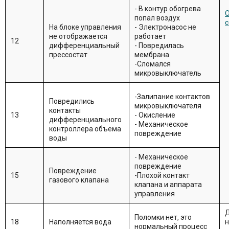
- В контур обогрева
О
попал воздух
с
На блоке управления
- Электронасос не
не отображается
работает
12
дифференциальный
- Повредилась
прессостат
мембрана
-Сломался
микровыключатель
-Залипание контактов
Повредились
микровыключателя
контакты
13
- Окисление
дифференциального
- Механическое
контроллера объема
повреждение
воды
- Механическое
повреждение
Повреждение
15
-Плохой контакт
газового клапана
клапана и аппарата
управления
Д
Поломки нет, это
18
Наполняется вода
н
нормальный процесс