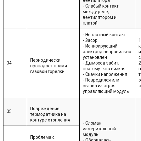
вентилятора
- Слабый контакт
между реле,
вентилятором и
платой
- Неплотный контакт
- Засор
1
- Ионизирующий
к
электрод неправильно
и
установлен
с
Периодически
04
- Дымоход забит,
2
пропадает пламя
поэтому тяга низкая
п
газовой горелки
- Скачки напряжения
т
- Повредился или
о
вышел из строя
с
управляющий модуль
Повреждение
05
термодатчика на
контуре отопления
- Сломан
измерительный
модуль
Проблема с
- Оборвалась