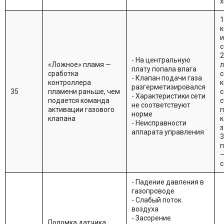
х
1
к
и
с
2
- На центральную
«Ложное» пламя —
л
плату попала влага
сработка
с
- Клапан подачи газа
контроллера
к
разгерметизировался
35
пламени раньше, чем
с
- Характеристики сети
подается команда
с
не соответствуют
активации газового
п
норме
клапана
к
- Неисправности
аппарата управления
3
п
—
с
- Падение давления в
газопроводе
- Слабый поток
воздуха
- Засорение
Поломка датчика