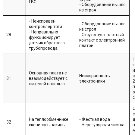
ГВС
- Оборудование вышло
из строя
- Неисправен
- Оборудование вышло
контроллер тяги
из строя
- Неправильно
28
- Отсутствует плотный
функционирует
контакт с электронной
датчик обратного
платой
трубопровода
1
к
и
Основная плата не
Неисправность
с
31
взаимодействует с
электроники
2
лицевой панелью
п
о
с
О
с
На теплообменнике
- Жесткая вода
32
скопилась накипь
- Нерегулярная чистка
м