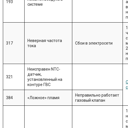
193
а
системе
в
1
ч
Неверная частота
317
Сбои в электросети
тока
Неисправен NTC-
датчик,
321
установленный на
О
контуре ГВС
с
Неправильно работает
384
«Ложное» пламя
газовый клапан
1
н
с