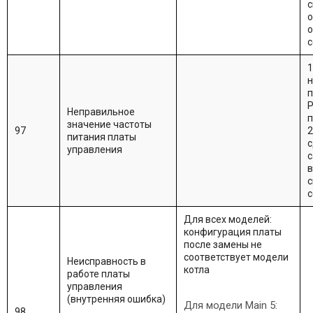
с
о
о
с
1
н
Р
Неправильное
п
значение частоты
97
2
питания платы
с
управления
с
в
с
с
Для всех моделей:
конфигурация платы
после замены не
соответствует модели
Неисправность в
котла
работе платы
управления
(внутренняя ошибка)
Для модели Main 5:
98