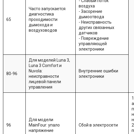
- Слабый поток
воздуха
Часто запускается
- Засорение
диагностика
дымоотвода
65
проходимости
- Неисправность
дымохода и
других связанных
воздуховодов
датчиков
- Повреждение
управляющей
электроники
Для моделей Luna 3,
Luna 3 Comfort и
Nuvola:
Внутренние ошибки
80-96
неисправности
электроники
лицевой панели
управления
1
а
п
н
Для модели
н
96
MainFour: упало
Сбой в электросети
2
напряжение
п