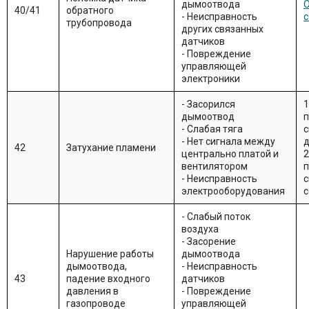
дымоотвода
О
40/41
обратного
- Неисправность
с
трубопровода
других связанных
датчиков
- Повреждение
управляющей
электроники
- Засорился
1
дымоотвод
п
- Слабая тяга
с
- Нет сигнала между
42
Затухание пламени
центрально платой и
2
вентилятором
п
- Неисправность
с
электрооборудования
с
- Слабый поток
воздуха
- Засорение
Нарушение работы
дымоотвода
дымоотвода,
- Неисправность
43
падение входного
датчиков
давления в
- Повреждение
газопроводе
управляющей