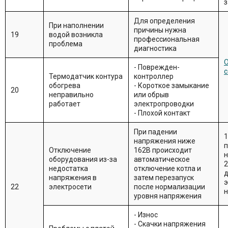
з
Для определения
При наполнении
причины нужна
19
водой возникла
профессиональная
проблема
диагностика
О
- Поврежден-
с
Термодатчик контура
контроллер
обогрева
- Короткое замыкание
20
неправильно
или обрыв
работает
электропроводки
- Плохой контакт
При падении
напряжения ниже
п
Отключение
162В происходит
оборудования из-за
автоматическое
2
недостатка
отключение котла и
д
напряжения в
затем перезапуск
э
22
электросети
после нормализации
н
уровня напряжения
- Износ
- Скачки напряжения