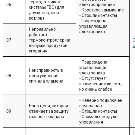
термодатчиком
06
электропроводка
системы ГВС (для
- Короткое замыкание
двухконтурных
- Отошли контакты
котлов)
-Повреждена
управляющая
Неправильно
электроника
работает
07
термоконтроллер на
О
выпуске продуктов
с
сгорания
- Повреждена
управляющая
Неисправность в
электроника
08
цепи усиления
- Отсутствует
сигнала пламени
заземление или есть,
но очень слабое
- Неверно подключен
Баг в цепи, которая
сам клапан
09
отвечает за защиту
- Отошли контакты
газового клапана
- Сломался модуль
управления
1