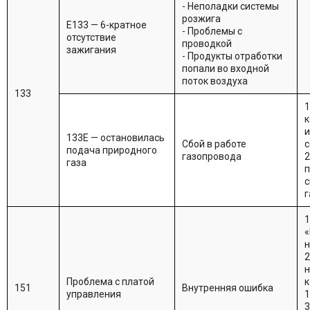
- Неполадки системы
розжига
Е133 — 6-кратное
- Проблемы с
отсутствие
проводкой
зажигания
- Продукты отработки
попали во входной
поток воздуха
133
1
к
и
133Е — остановилась
Сбой в работе
с
подача природного
газопровода
2
газа
п
с
г
1
«
н
2
н
Проблема с платой
к
151
Внутренняя ошибка
управления
1
3