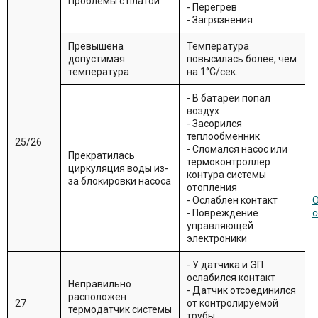
Проблемы с платой
- Перегрев
- Загрязнения
Превышена
Температура
допустимая
повысилась более, чем
температура
на 1°С/сек.
- В батареи попал
воздух
- Засорился
теплообменник
25/26
- Сломался насос или
Прекратилась
термоконтроллер
циркуляция воды из-
контура системы
за блокировки насоса
отопления
- Ослаблен контакт
О
- Повреждение
с
управляющей
электроники
- У датчика и ЭП
ослабился контакт
Неправильно
- Датчик отсоединился
расположен
27
от контролируемой
термодатчик системы
трубы