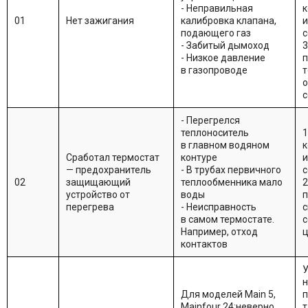
- Неправильная
к
01
Нет зажигания
калибровка клапана,
и
подающего газ
с
- Забитый дымоход
3
- Низкое давление
п
в газопроводе
т
о
с
- Перегрелся
теплоноситель
1
в главном водяном
к
Сработал термостат
контуре
и
— предохранитель
- В трубах первичного
с
02
защищающий
теплообменника мало
2
устройство от
воды
п
перегрева
- Неисправность
с
в самом термостате.
Например, отход
контактов
У
Для моделей Main 5,
п
Mainfour 24:неверно
т