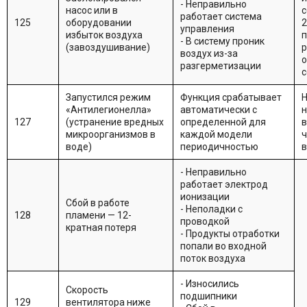
- Неправильно
насос или в
с
работает система
125
оборудовании
2
управления
избыток воздуха
п
- В систему проник
(завоздушивание)
воздух из-за
о
разгерметизации
с
Запустился режим
Функция срабатывает
Н
«Антилегионелла»
автоматически с
н
127
(устранение вредных
определенной для
в
микроорганизмов в
каждой модели
ч
воде)
периодичностью
- Неправильно
работает электрод
ионизации
Сбой в работе
- Неполадки с
128
пламени — 12-
проводкой
кратная потеря
- Продукты отработки
попали во входной
поток воздуха
- Износились
Скорость
подшипники
129
вентилятора ниже