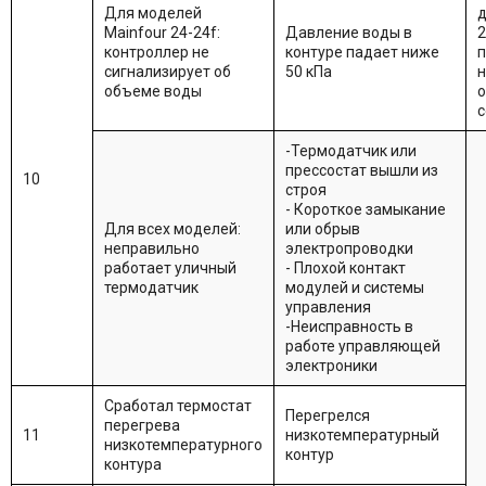
Для моделей
Mainfour 24-24f:
Давление воды в
2
контроллер не
контуре падает ниже
п
сигнализирует об
50 кПа
н
объеме воды
о
с
-Термодатчик или
прессостат вышли из
10
строя
- Короткое замыкание
Для всех моделей:
или обрыв
неправильно
электропроводки
работает уличный
- Плохой контакт
термодатчик
модулей и системы
управления
-Неисправность в
работе управляющей
электроники
Сработал термостат
Перегрелся
перегрева
11
низкотемпературный
низкотемпературного
контур
контура