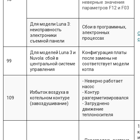
неверные значения
параметров F12 и F03
Для модели Luna 3:
Сбои в программных,
неисправность
электронных
О
электроники
процессах
с
съемной панели
Для моделей Luna 3 и
Конфигурация платы
Nuvola: сбой в
после замены не
99
центральной системе
соответствует модели
управления
котла
- Неверно работает
насос
Избыток воздуха в
- Контур
109
котельном контуре
разгерметизировался
(завоздушивание)
- Затруднено
движение
теплоносителя
1
к
и