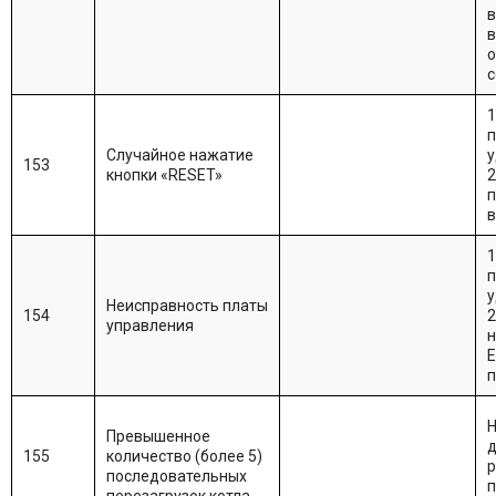
в
в
о
с
1
п
Случайное нажатие
у
153
кнопки «RESET»
2
п
в
1
п
у
Неисправность платы
154
2
управления
н
Е
п
Н
Превышенное
д
155
количество (более 5)
р
последовательных
п