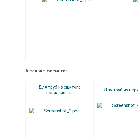
А так же фитинги:
Для труб из сшитого
Для труб из нер
полиэтилена