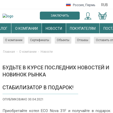
RUB
Россия
,
Пермь
ЗАКЛЮЧИТЬ
ОПТОВЫЙ ДОГОВОР
АЛОГ
О КОМПАНИИ
НОВОСТИ
ПОКУПАТЕЛЯМ
ПОС
О компании
Сертификаты
Объекты
Отзывы
Оставить о
Главная
-
О компании
-
Новости
БУДЬТЕ В КУРСЕ ПОСЛЕДНИХ НОВОСТЕЙ И
НОВИНОК РЫНКА
СТАБИЛИЗАТОР В ПОДАРОК!
ОПУБЛИКОВАНО 30.04.2021
Приобретайте котел ECO Nova 31F и получайте в подарок