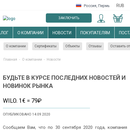
RUB
Россия
,
Пермь
ЗАКЛЮЧИТЬ
ОПТОВЫЙ ДОГОВОР
АЛОГ
О КОМПАНИИ
НОВОСТИ
ПОКУПАТЕЛЯМ
ПОС
О компании
Сертификаты
Объекты
Отзывы
Оставить о
Главная
-
О компании
-
Новости
БУДЬТЕ В КУРСЕ ПОСЛЕДНИХ НОВОСТЕЙ И
НОВИНОК РЫНКА
WILO. 1€ = 79₽
ОПУБЛИКОВАНО 14.09.2020
Сообщаем Вам, что по 30 сентября 2020 года, компания