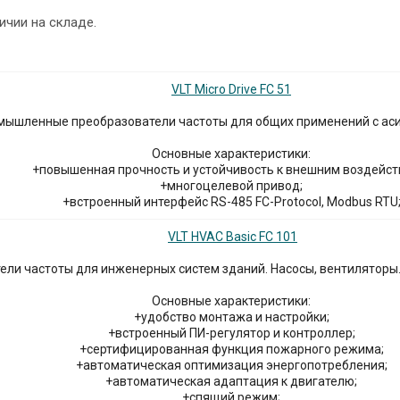
ичии на складе.
VLT Micro Drive FC 51
ышленные преобразователи частоты для общих применений с асин
Основные характеристики:
+повышенная прочность и устойчивость к внешним воздейст
+многоцелевой привод;
+встроенный интерфейс RS-485 FC-Protocol, Modbus RTU
VLT HVAC Basic FC 101
ели частоты для инженерных систем зданий. Насосы, вентиляторы. 
Основные характеристики:
+удобство монтажа и настройки;
+встроенный ПИ-регулятор и контроллер;
+сертифицированная функция пожарного режима;
+автоматическая оптимизация энергопотребления;
+автоматическая адаптация к двигателю;
+спящий режим;