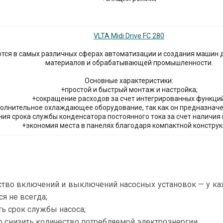
VLTA Midi Drive FC 280
ются в самых различных сферах автоматизации и создания машин
материалов и обрабатывающей промышленности.
Основные характеристики:
+простой и быстрый монтаж и настройка;
+сокращение расходов за счет интегрированных функций
олнительное охлаждающее оборудование, так как он предназначен
ия срока службы конденсатора постоянного тока за счет наличия 
+экономия места в панелях благодаря компактной конструк
ство включений и выключений насосных установок — у каж
я не всегда;
ь срок службы насоса;
 снизить количество потребляемой электроэнергии.