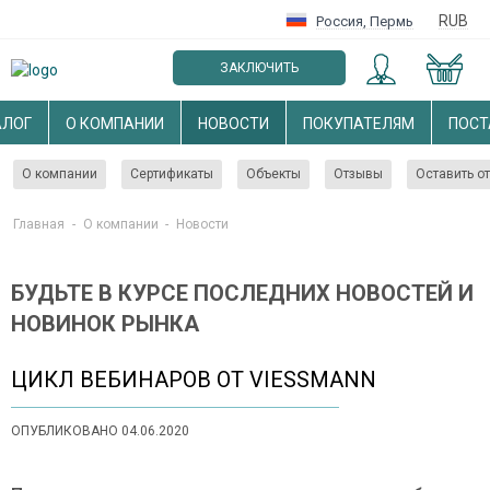
RUB
Россия
,
Пермь
ЗАКЛЮЧИТЬ
ОПТОВЫЙ ДОГОВОР
АЛОГ
О КОМПАНИИ
НОВОСТИ
ПОКУПАТЕЛЯМ
ПОС
О компании
Сертификаты
Объекты
Отзывы
Оставить о
Главная
-
О компании
-
Новости
БУДЬТЕ В КУРСЕ ПОСЛЕДНИХ НОВОСТЕЙ И
НОВИНОК РЫНКА
ЦИКЛ ВЕБИНАРОВ ОТ VIESSMANN
ОПУБЛИКОВАНО 04.06.2020