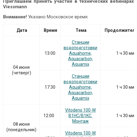
Приглашаем принять участие в технических вебинарах
Viessmann
Внимание!
Указано Московское время.
Дата
Время
Тема
Продолжитель
Станции
водоподготовки
13:00
Aquahome,
1 ч 30 ми
Aquacarbon,
Aquamix
04 июня
(четверг)
Станции
водоподготовки
17:30
Aquahome,
1 ч 30 ми
Aquacarbon,
Aquamix
Vitodens 100-W
12:00
B1HC/B1KC.
1 ч 30 ми
Монтаж
08 июня
(понедельник)
Vitodens 100-W