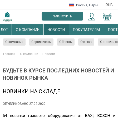
RUB
Россия
,
Пермь
ЗАКЛЮЧИТЬ
ОПТОВЫЙ ДОГОВОР
АЛОГ
О КОМПАНИИ
НОВОСТИ
ПОКУПАТЕЛЯМ
ПОС
О компании
Сертификаты
Объекты
Отзывы
Оставить о
Главная
-
О компании
-
Новости
БУДЬТЕ В КУРСЕ ПОСЛЕДНИХ НОВОСТЕЙ И
НОВИНОК РЫНКА
НОВИНКИ НА СКЛАДЕ
ОПУБЛИКОВАНО 27.02.2020
54 новинки газового оборудования от BAXI, BOSCH и