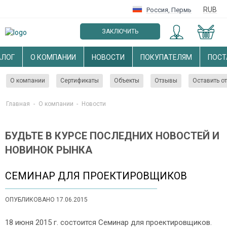
RUB
Россия
,
Пермь
ЗАКЛЮЧИТЬ
ОПТОВЫЙ ДОГОВОР
АЛОГ
О КОМПАНИИ
НОВОСТИ
ПОКУПАТЕЛЯМ
ПОС
О компании
Сертификаты
Объекты
Отзывы
Оставить о
Главная
-
О компании
-
Новости
БУДЬТЕ В КУРСЕ ПОСЛЕДНИХ НОВОСТЕЙ И
НОВИНОК РЫНКА
СЕМИНАР ДЛЯ ПРОЕКТИРОВЩИКОВ
ОПУБЛИКОВАНО 17.06.2015
18 июня 2015 г. состоится Семинар для проектировщиков.