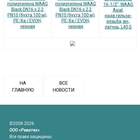
полиэтилена WAAG
полиэтилена WAAG
16-1/2", WAAG
Black DN16 x 2,2
Black DN16 x 2,2
Axial,
PN10 (бухта 100 м),
PN10 (бухта 100 м),
надв.гильза-
PE-Xa / EVOH,
PE-Xa / EVOH,
резьба, вн.,
черная
черная
латунь, L40,5
НА
ВСЕ
ГЛАВНУЮ
НОВОСТИ
©2008-2026.
ООО «Ревитех»
Все права защищены