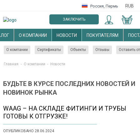
RUB
Россия
,
Пермь
ЗАКЛЮЧИТЬ
ОПТОВЫЙ ДОГОВОР
АЛОГ
О КОМПАНИИ
НОВОСТИ
ПОКУПАТЕЛЯМ
ПОС
О компании
Сертификаты
Объекты
Отзывы
Оставить о
Главная
-
О компании
-
Новости
БУДЬТЕ В КУРСЕ ПОСЛЕДНИХ НОВОСТЕЙ И
НОВИНОК РЫНКА
WAAG – НА СКЛАДЕ ФИТИНГИ И ТРУБЫ
ГОТОВЫ К ОТГРУЗКЕ!
ОПУБЛИКОВАНО 28.06.2024