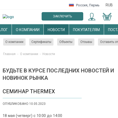
RUB
Россия
,
Пермь
ЗАКЛЮЧИТЬ
ОПТОВЫЙ ДОГОВОР
АЛОГ
О КОМПАНИИ
НОВОСТИ
ПОКУПАТЕЛЯМ
ПОС
О компании
Сертификаты
Объекты
Отзывы
Оставить о
Главная
-
О компании
-
Новости
БУДЬТЕ В КУРСЕ ПОСЛЕДНИХ НОВОСТЕЙ И
НОВИНОК РЫНКА
СЕМИНАР THERMEX
ОПУБЛИКОВАНО 10.05.2023
18 мая (четверг) с 10:00 до 14:00