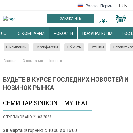
RUB
Россия
,
Пермь
ЗАКЛЮЧИТЬ
ОПТОВЫЙ ДОГОВОР
АЛОГ
О КОМПАНИИ
НОВОСТИ
ПОКУПАТЕЛЯМ
ПОС
О компании
Сертификаты
Объекты
Отзывы
Оставить о
Главная
-
О компании
-
Новости
БУДЬТЕ В КУРСЕ ПОСЛЕДНИХ НОВОСТЕЙ И
НОВИНОК РЫНКА
CЕМИНАР SINIKON + MYHEAT
ОПУБЛИКОВАНО 21.03.2023
28 марта
(вторник) с 10:00 до 16:00.