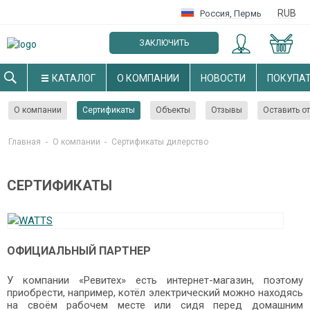
RUB
Россия
,
Пермь
ЗАКЛЮЧИТЬ
ОПТОВЫЙ ДОГОВОР
КАТАЛОГ
О КОМПАНИИ
НОВОСТИ
ПОКУПА
О компании
Сертификаты
Объекты
Отзывы
Оставить о
Главная
-
О компании
-
Cертификаты дилерство
СЕРТИФИКАТЫ
ОФИЦИАЛЬНЫЙ ПАРТНЕР
У компании «Ревитех» есть интернет-магазин, поэтому
приобрести, например, котёл электрический можно находясь
на своём рабочем месте или сидя перед домашним