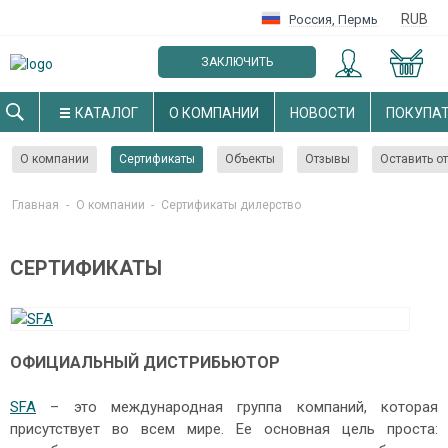
RUB
Россия
,
Пермь
ЗАКЛЮЧИТЬ
ОПТОВЫЙ ДОГОВОР
КАТАЛОГ
О КОМПАНИИ
НОВОСТИ
ПОКУПА
О компании
Сертификаты
Объекты
Отзывы
Оставить о
Главная
-
О компании
-
Cертификаты дилерство
СЕРТИФИКАТЫ
ОФИЦИАЛЬНЫЙ ДИСТРИБЬЮТОР
SFA
– это международная группа компаний, которая
присутствует во всем мире. Ее основная цель проста: