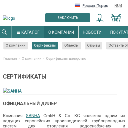
RUB
Россия
,
Пермь
ЗАКЛЮЧИТЬ
ОПТОВЫЙ ДОГОВОР
КАТАЛОГ
О КОМПАНИИ
НОВОСТИ
ПОКУПА
О компании
Сертификаты
Объекты
Отзывы
Оставить о
Главная
-
О компании
-
Cертификаты дилерство
СЕРТИФИКАТЫ
ОФИЦИАЛЬНЫЙ ДИЛЕР
Компания
S
ANHA
GmbH & Co. KG является одним из
ведущих европейских производителей трубопроводных
систем для отопления, водоснабжения и