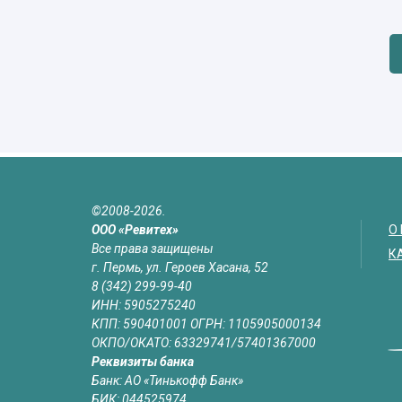
©2008-2026.
ООО «Ревитех»
О
Все права защищены
К
г. Пермь, ул. Героев Хасана, 52
8 (342) 299-99-40
ИНН: 5905275240
КПП: 590401001 ОГРН: 1105905000134
ОКПО/ОКАТО: 63329741/57401367000
Реквизиты банка
Банк: АО «Тинькофф Банк»
БИК: 044525974