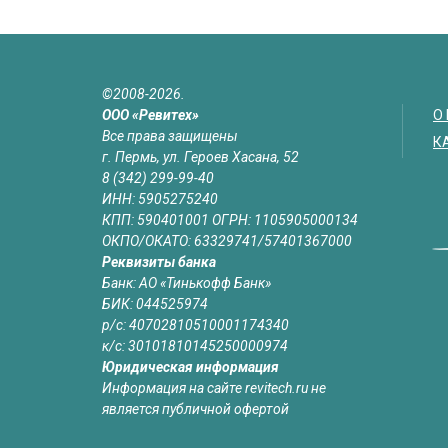
©2008-2026.
ООО «Ревитех»
О
Все права защищены
К
г. Пермь, ул. Героев Хасана, 52
8 (342) 299-99-40
ИНН: 5905275240
КПП: 590401001 ОГРН: 1105905000134
ОКПО/ОКАТО: 63329741/57401367000
Реквизиты банка
Банк: АО «Тинькофф Банк»
БИК: 044525974
р/с: 40702810510001174340
к/с: 30101810145250000974
Юридическая информация
Информация на сайте revitech.ru не
является публичной офертой