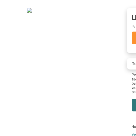
Ц
НД
По
Ре
вы
ры
до
ра
Ча
Ус