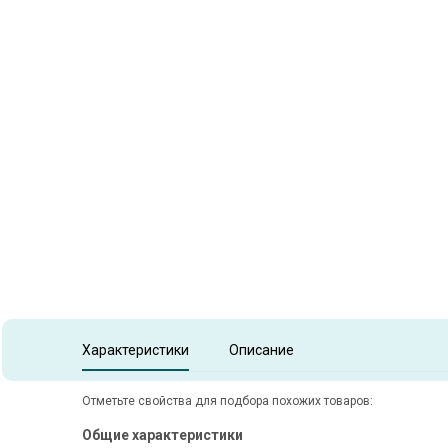
Item
1
of
1
Item 1 of 1
Характеристики
Описание
Отметьте свойства для подбора похожих товаров:
Общие характеристики