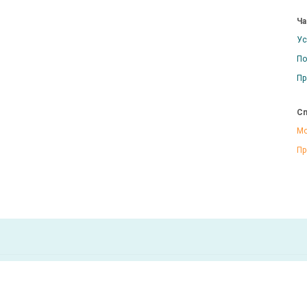
Ча
Ус
По
Пр
Сп
Мо
Пр