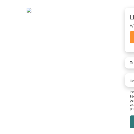
Ц
НД
По
На
Ре
вы
ры
до
ра