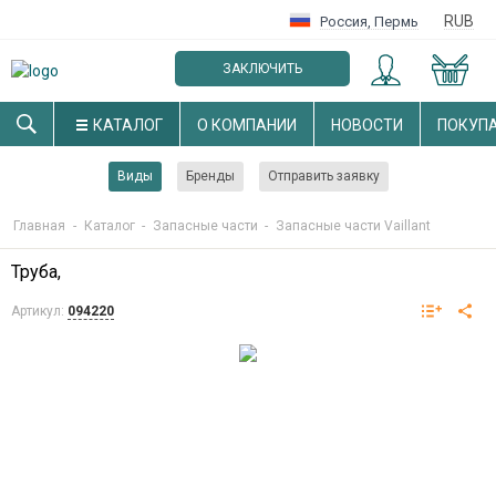
RUB
Россия
,
Пермь
ЗАКЛЮЧИТЬ
ОПТОВЫЙ ДОГОВОР
КАТАЛОГ
О КОМПАНИИ
НОВОСТИ
ПОКУП
Виды
Бренды
Отправить заявку
Главная
-
Каталог
-
Запасные части
-
Запасные части Vaillant
Труба,
Артикул:
094220