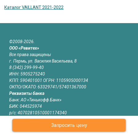
Каталог VAILLANT 2021-2022
©2008-2026.
ООО «Ревитех»
Все права защищены
г. Пермь, ул. Василия Васильева, 8
8 (342) 299-99-40
ИНН: 5905275240
КПП: 590401001 ОГРН: 1105905000134
ОКПО/ОКАТО: 63329741/57401367000
Реквизиты банка
Банк: АО «Тинькофф Банк»
БИК: 044525974
р/с: 40702810510001174340
к/с: 30101810145250000974
Запросить цену
Юридическая информация
Информация на сайте revitech.ru не является публичной