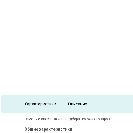
Item
1
of
1
Item 1 of 1
Характеристики
Описание
Отметьте свойства для подбора похожих товаров:
Общие характеристики