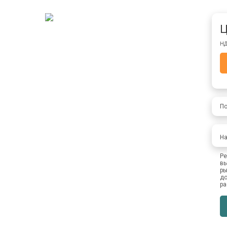
Ц
НД
По
На
Ре
вы
ры
до
ра