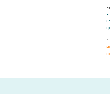
Ча
Ус
По
Пр
Сп
Мо
Пр