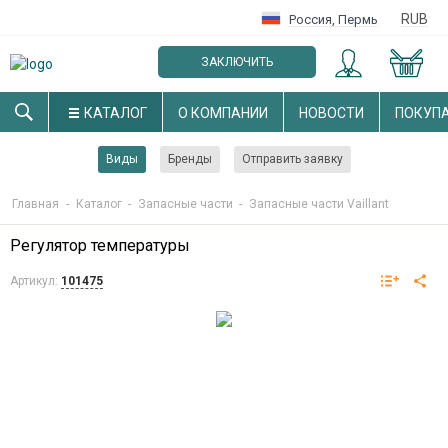
RUB
Россия
,
Пермь
ЗАКЛЮЧИТЬ
ОПТОВЫЙ ДОГОВОР
КАТАЛОГ
О КОМПАНИИ
НОВОСТИ
ПОКУП
Виды
Бренды
Отправить заявку
Главная
-
Каталог
-
Запасные части
-
Запасные части Vaillant
Регулятор температуры
Артикул:
101475