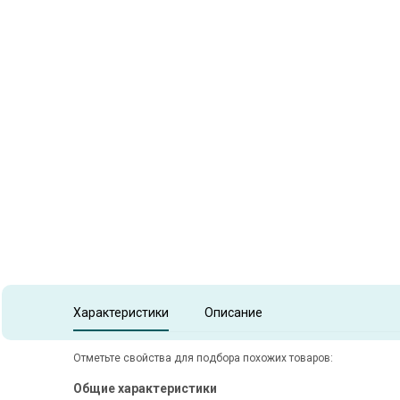
Item
1
of
1
Item 1 of 1
Характеристики
Описание
Отметьте свойства для подбора похожих товаров:
Общие характеристики