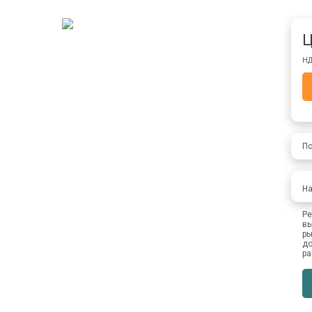
Ц
НД
По
На
Ре
вы
ры
до
ра