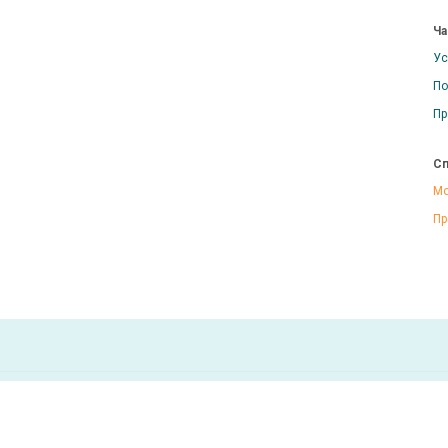
Ча
Ус
По
Пр
Сп
Мо
Пр