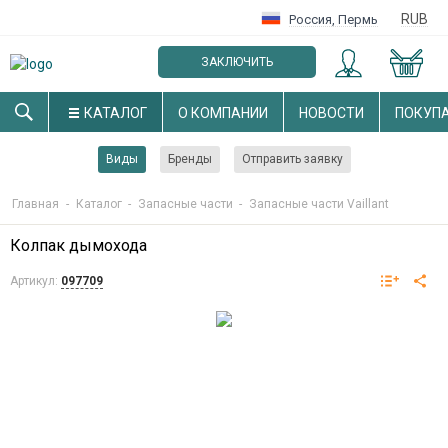
RUB
Россия
,
Пермь
ЗАКЛЮЧИТЬ
ОПТОВЫЙ ДОГОВОР
КАТАЛОГ
О КОМПАНИИ
НОВОСТИ
ПОКУП
Виды
Бренды
Отправить заявку
Главная
-
Каталог
-
Запасные части
-
Запасные части Vaillant
Колпак дымохода
Артикул:
097709