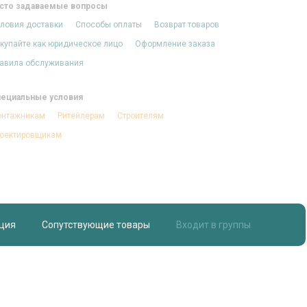
сто задаваемые вопросы
ловия доставки
Способы оплаты
Возврат товаров
купайте как юридическое лицо
Оформление заказа
авила обслуживания
ециальные условия
нтажникам
Ритейлерам
Строителям
оектировщикам
ция
Сопутствующие товары
Входит в группы