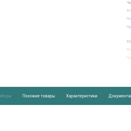
Ча
Ус
По
Пр
Сп
Мо
Пр
аборы
Похожие товары
Характеристики
Документа