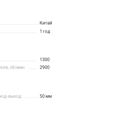
Китай
1 год
1300
еля, об/мин:
2900
вход-выход:
50 мм