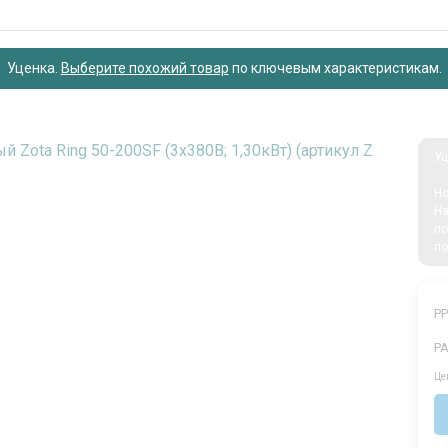
Уценка.
Выберите похожий товар
по ключевым характеристикам
.
Уц
Но
На
по
по
Р
Р
Це