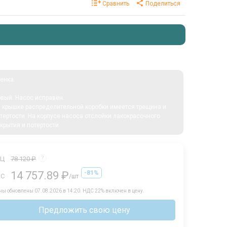
Сравнить
Поделиться
енка.
вый. Насос исправен.
 крышке распределительной коробки имеется трещина и
тертости. На корпусе насоса отслойки лакокрасочного
крытия и потертости.
РЦ
78 120 ₽
?
14 757.89 ₽
-81%
АС
/шт
ны обновлены 07.08.2026 в 14:20.
НДС 22% включен в цену.
Предложить свою цену