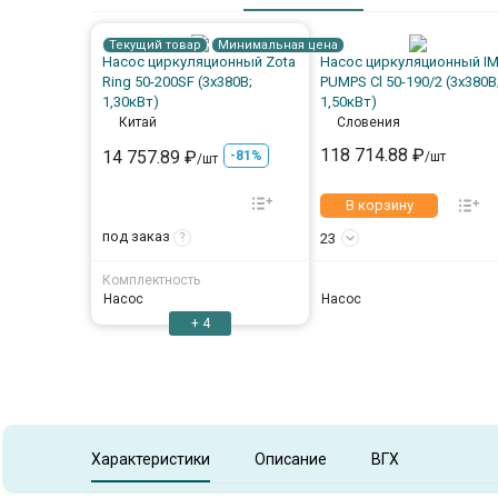
Текущий товар
Минимальная цена
Насос циркуляционный Zota
Насос циркуляционный I
Ring 50-200SF (3х380В;
PUMPS Cl 50-190/2 (3х380В
1,30кВт)
1,50кВт)
Китай
Словения
118 714.88 ₽
14 757.89 ₽
-81%
/шт
/шт
В корзину
под заказ
23
?
Комплектность
Насос
Насос
+ 4
Характеристики
Описание
ВГХ