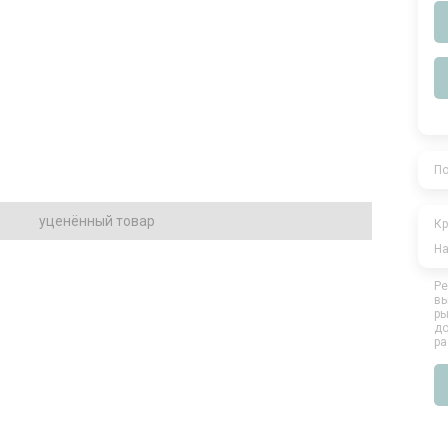
По
уценённый товар
Кр
На
Ре
вы
ры
до
ра