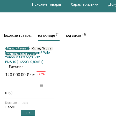
Похожие товары
Характеристики
Док
(1)
(4)
Похожие товары:
на складе
под заказ
Текущий товар
Склад Пермь
Насос циркуляционный Wilo
Минимальная цена
Yonos MAXO 65/0,5-12
PN6/10 (1х220В; 0,80кВт)
Германия
120 000.00 ₽
-70%
/шт
8
Комплектность
Насос
+ 4