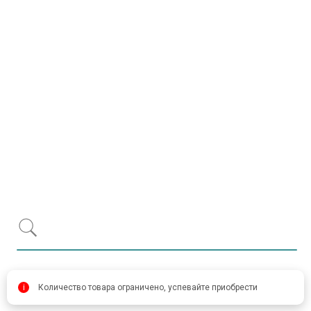
Item 1 of 1
item 
i
Количество товара ограничено, успевайте приобрести