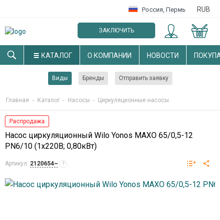
RUB
Россия
,
Пермь
ЗАКЛЮЧИТЬ
ОПТОВЫЙ ДОГОВОР
КАТАЛОГ
О КОМПАНИИ
НОВОСТИ
ПОКУП
Виды
Бренды
Отправить заявку
Главная
-
Каталог
-
Насосы
-
Циркуляционные насосы
Распродажа
Насос циркуляционный Wilo Yonos MAXO 65/0,5-12
PN6/10 (1х220В; 0,80кВт)
Артикул:
2120654~
?