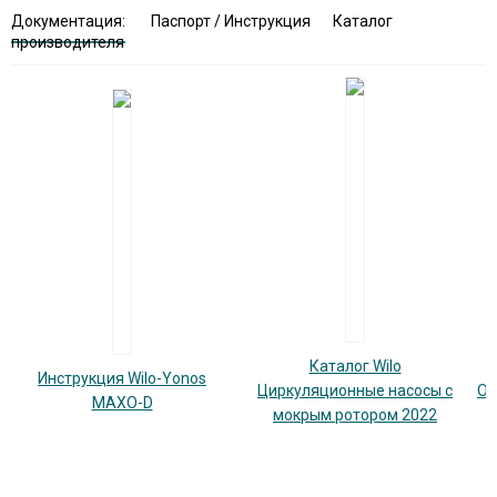
Документация:
Паспорт / Инструкция
Каталог
производителя
Каталог Wilo
Инструкция Wilo-Yonos
Циркуляционные насосы с
Об
MAXO-D
мокрым ротором 2022