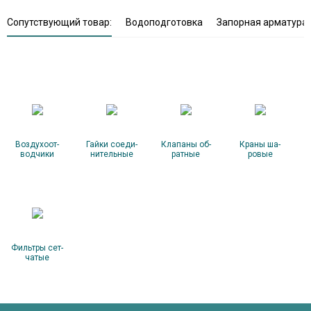
Сопутствующий товар:
Водоподготовка
Запорная арматура
Воз­ду­хо­от­
Гай­ки со­еди­
Кла­паны об­
Кра­ны ша­
водчи­ки
нитель­ные
ратные
ровые
Филь­тры сет­
ча­тые