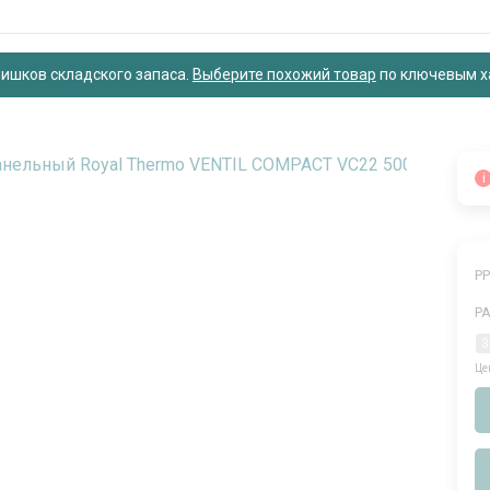
ишков складского запаса.
Выберите похожий товар
по ключевым х
i
Р
Р
3
Це