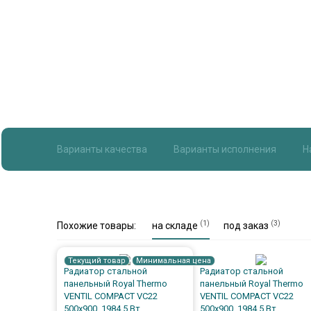
Варианты качества
Варианты исполнения
Н
(1)
(3)
Похожие товары:
на складе
под заказ
Текущий товар
Минимальная цена
Радиатор стальной
Радиатор стальной
панельный Royal Thermo
панельный Royal Thermo
VENTIL COMPACT VC22
VENTIL COMPACT VC22
500x900, 1984,5 Вт
500x900, 1984,5 Вт