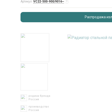
Артикул:
VC22-500-900/9016~
?
Распродажа изл
родина бренда
Россия
производство
Россия