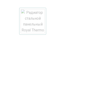
Item
Item 1 of 1
1
of
1