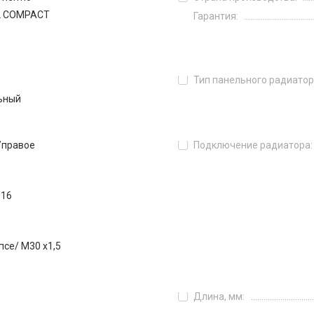
L COMPACT
Гарантия:
Тип панельного радиатор
ьный
/правое
Подключение радиатора:
016
псе/ М30 х1,5
Длина, мм: