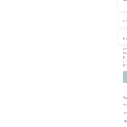
По
На
Ре
вы
ры
до
ра
Ча
Ус
По
Пр