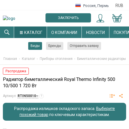
RUB
Россия
,
Пермь
ЗАКЛЮЧИТЬ
ОПТОВЫЙ ДОГОВОР
КАТАЛОГ
О КОМПАНИИ
НОВОСТИ
ПОКУП
Виды
Бренды
Отправить заявку
Главная
-
Каталог
-
Приборы отопления
-
Биметаллические радиаторы
Распродажа
Радиатор биметаллический Royal Thermo Infinity 500
10/500 1 720 Вт
Артикул:
RTIN50010~
?
Распродажа излишков складского запаса.
Выберите
похожий товар
по ключевым характеристикам
.