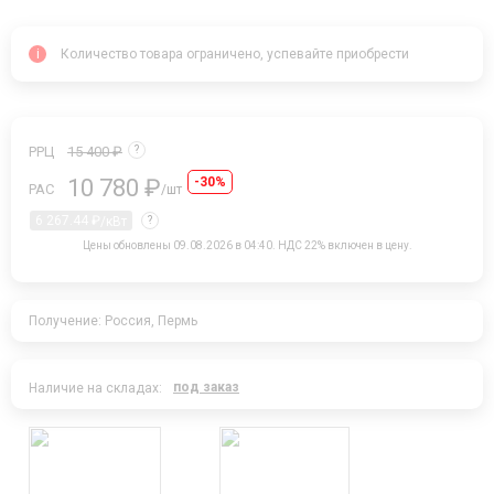
item 0
item 1
item 2
item 3
item 4
item 5
item 6
item 7
item 8
item 9
item 10
item 11
item
i
Количество товара ограничено, успевайте приобрести
РРЦ
15 400 ₽
?
10 780 ₽
-30%
РАС
/шт
6 267.44 ₽
/кВт
?
Цены обновлены 09.08.2026 в 04:40.
НДС 22% включен в цену.
Получение: Россия, Пермь
под заказ
Наличие на складах: