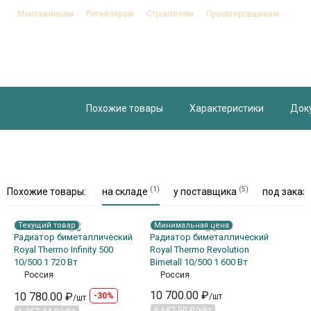
Монтажникам
Ритейлерам
Строителям
Проектировщикам
Похожие товары
Характеристики
Док
(1)
(5)
Похожие товары:
на складе
у поставщика
под заказ
Текущий товар
Минимальная цена
Радиатор биметаллический
Радиатор биметаллический
Royal Thermo Infinity 500
Royal Thermo Revolution
10/500 1 720 Вт
Bimetall 10/500 1 600 Вт
Россия
Россия
10 700.00 ₽
10 780.00 ₽
-30%
/шт
/шт
6 687.50 ₽/кВт