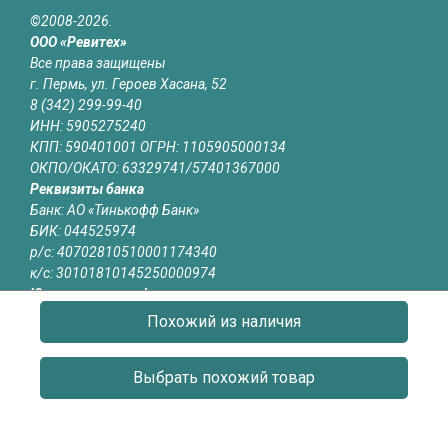
©2008-2026.
ООО «Ревитех»
Все права защищены
г. Пермь, ул. Героев Хасана, 52
8 (342) 299-99-40
ИНН: 5905275240
КПП: 590401001 ОГРН: 1105905000134
ОКПО/ОКАТО: 63329741/57401367000
Реквизиты банка
Банк: АО «Тинькофф Банк»
БИК: 044525974
р/с: 40702810510001174340
к/с: 30101810145250000974
Юридическая информация
Информация на сайте revitech.ru не является публичной
Похожий из наличия
офертой
Выбрать похожий товар
О КОМПАНИИ
КАТАЛОГ