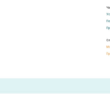
Ча
Ус
По
Пр
Сп
Мо
Пр