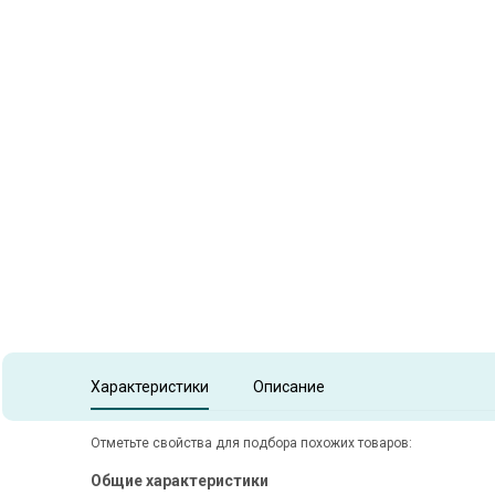
Item
1
of
1
Item 1 of 1
Характеристики
Описание
Отметьте свойства для подбора похожих товаров:
Общие характеристики