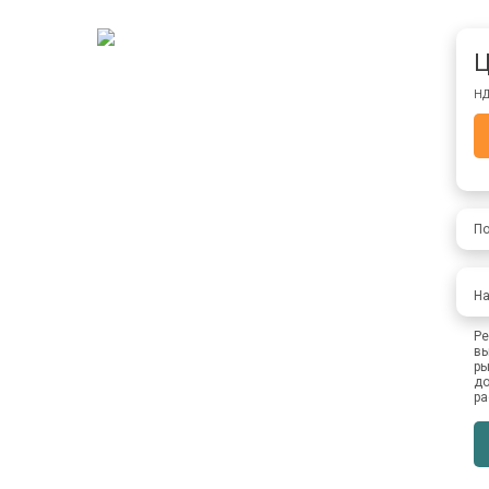
Ц
НД
По
На
Ре
вы
ры
до
ра