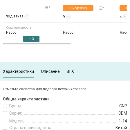
В корзину
В
под заказ
9
4
?
Комплектность
Насос
Насос
Насо
+ 3
Характеристики
Описание
ВГХ
Отметьте свойства для подбора похожих товаров:
Общие характеристики
Бренд:
CNP
Серия:
CDM
Модель:
1-14
Страна производства:
Китай