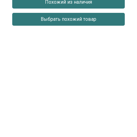
Информация на сайте revitech.ru не является публичной
Похожий из наличия
офертой
Выбрать похожий товар
О КОМПАНИИ
КАТАЛОГ
СЕРТИФИКАТЫ
ОБЪЕКТЫ
ОТЗЫВЫ
КОНТАКТЫ