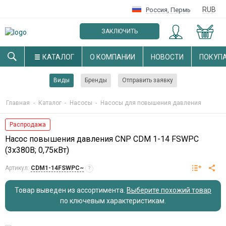
RUB
Россия
,
Пермь
ЗАКЛЮЧИТЬ
ОПТОВЫЙ ДОГОВОР
КАТАЛОГ
О КОМПАНИИ
НОВОСТИ
ПОКУП
Виды
Бренды
Отправить заявку
Главная
-
Каталог
-
Насосы
-
Насосы для повышения давления
Распродажа
Насос повышения давления CNP CDM 1-14 FSWPC
(3х380В; 0,75кВт)
Артикул:
CDM1-14FSWPC~
?
Товар выведен из ассортимента.
Выберите похожий товар
по ключевым характеристикам
.