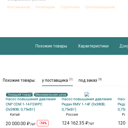
Монтажникам
Ритейлерам
Строителям
Проектировщикам
Похожие товары
Характеристики
Док
(3)
(8)
Похожие товары:
у поставщика
под заказ
Текущий товар
Минимальная цена
Насос повышения давления
Насос повышения давления
Насо
CNP CDM 1-14 FSWPC
Ридан RMV 1-14F (3х380В;
Ридан
(3х380В; 0,75кВт)
0,75кВт)
0,75к
Китай
Россия
Рос
124 162.35 ₽
120 
20 000.00 ₽
-74%
/шт
/шт