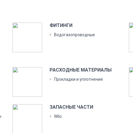
ФИ­ТИН­ГИ
Во­дога­зоп­ро­вод­ные
РАС­ХОДНЫЕ МА­ТЕРИ­АЛЫ
Прок­ладки и уп­лотне­ния
ЗА­ПАС­НЫЕ ЧАС­ТИ
ч­
Wilo