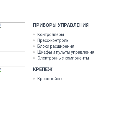
ПРИ­БОРЫ УП­РАВЛЕ­НИЯ
Кон­трол­ле­ры
Пресс-кон­троль
Бло­ки рас­ши­рения
Шка­фы и пуль­ты уп­равле­ния
Элек­трон­ные ком­по­нен­ты
КРЕ­ПЕЖ
Крон­штей­ны