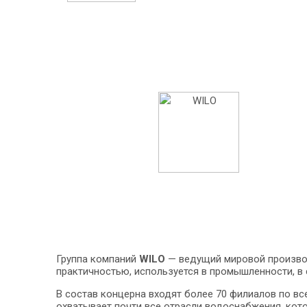
Группа компаний
WILO
— ведущий мировой производ
практичностью, используется в промышленности, в
В состав концерна входят более 70 филиалов по вс
охватывает почти все отрасли водоснабжения, кот